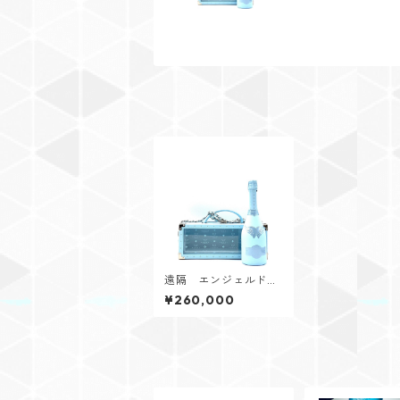
遠隔 エンジェルドゥ
ミセック
¥260,000