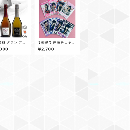
688 グラン ブラ
❣郵送❣ 遠隔チェキ
（イベント限定衣装）
,000
¥2,700