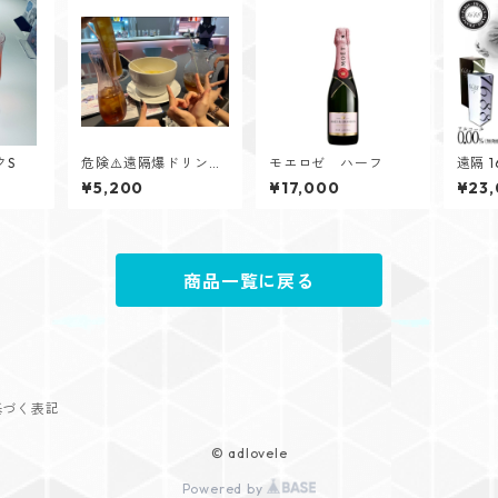
クS
危険⚠️遠隔爆ドリンク
モエロゼ ハーフ
遠隔 1
L
ン
¥5,200
¥17,000
¥23
商品一覧に戻る
基づく表記
© adlovele
Powered by